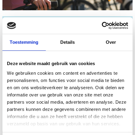
3. Warme gemeente
Toestemming
Details
Over
LEF
laat niemand achter. We dragen zorg voor
mensen die het moeilijk krijgen om thuis te
blijven wonen.
LEF
ijvert voor een snelle en
Deze website maakt gebruik van cookies
persoonlijke dienstverlening die afgestemd is
op de behoeften van de inwoners, met een
We gebruiken cookies om content en advertenties te
gemeentehuis dat een toegankelijke
personaliseren, om functies voor social media te bieden
ontmoetingsplek is waar inwoners zich
en om ons websiteverkeer te analyseren. Ook delen we
welkom voelen.
informatie over uw gebruik van onze site met onze
partners voor social media, adverteren en analyse. Deze
partners kunnen deze gegevens combineren met andere
informatie die u aan ze heeft verstrekt of die ze hebben
verzameld op basis van uw gebruik van hun services.