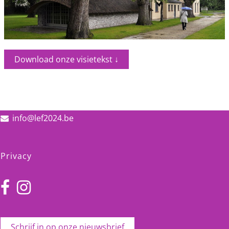
Download onze visietekst ↓
info@lef2024.be
Privacy
Schrijf in op onze nieuwsbrief